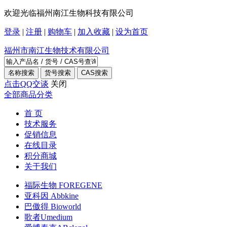
欢迎光临福州南江生物科技有限公司
登录
|
注册
|
购物车
|
加入收藏
|
设为首页
福州市南江生物技术有限公司
点击QQ交谈
关闭
全部商品分类
首 页
技术服务
促销信息
在线目录
积分商城
关于我们
福际生物 FOREGENE
亚科因 Abbkine
巴傲得 Bioworld
歌者Umedium