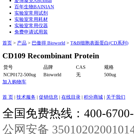
爱博泰克ABclonal
百年生物BAINIAN
实验室常用试剂
实验室常用耗材
实验室常用仪器
免费申请试用装
首页
>
产品
>
巴傲得 Bioworld
>
T&B细胞表面蛋白(CD系列)
CD109 Recombinant Protein
货号
品牌
CAS
规格
NCP0172-500ug
Bioworld
无
500ug
加入购物车
首 页
|
技术服务
|
促销信息
|
在线目录
|
积分商城
|
关于我们
全国免费热线：400-6700
公网安备 3501020200101