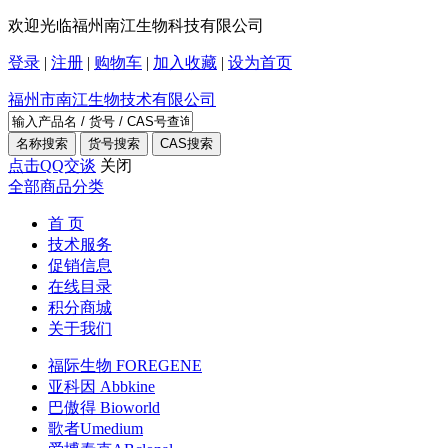
欢迎光临福州南江生物科技有限公司
登录
|
注册
|
购物车
|
加入收藏
|
设为首页
福州市南江生物技术有限公司
点击QQ交谈
关闭
全部商品分类
首 页
技术服务
促销信息
在线目录
积分商城
关于我们
福际生物 FOREGENE
亚科因 Abbkine
巴傲得 Bioworld
歌者Umedium