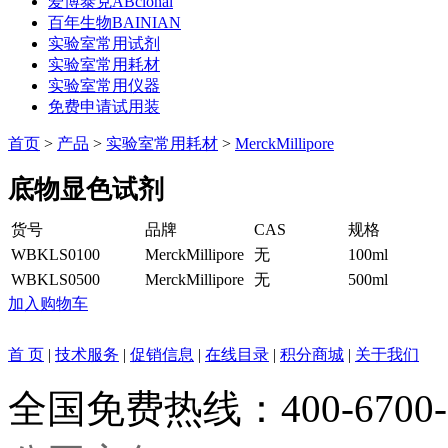
爱博泰克ABclonal
百年生物BAINIAN
实验室常用试剂
实验室常用耗材
实验室常用仪器
免费申请试用装
首页
>
产品
>
实验室常用耗材
>
MerckMillipore
底物显色试剂
货号
品牌
CAS
规格
WBKLS0100
MerckMillipore
无
100ml
WBKLS0500
MerckMillipore
无
500ml
加入购物车
首 页
|
技术服务
|
促销信息
|
在线目录
|
积分商城
|
关于我们
全国免费热线：400-6700