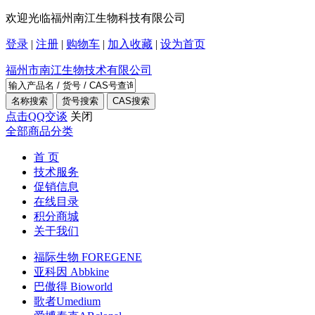
欢迎光临福州南江生物科技有限公司
登录
|
注册
|
购物车
|
加入收藏
|
设为首页
福州市南江生物技术有限公司
点击QQ交谈
关闭
全部商品分类
首 页
技术服务
促销信息
在线目录
积分商城
关于我们
福际生物 FOREGENE
亚科因 Abbkine
巴傲得 Bioworld
歌者Umedium