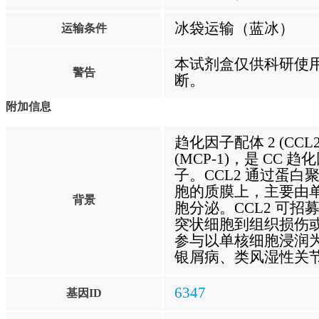
冰袋运输（蓝冰）
运输条件
本试剂盒仅供科研使
警告
断。
附加信息
趋化因子配体 2 (CC
(MCP-1)，是 CC
子。CCL2 通过蛋
胞的质膜上，主要由
背景
胞分泌。CCL2 可招
突状细胞到组织损伤或
参与以单核细胞浸润
银屑病、类风湿性关
6347
基因ID