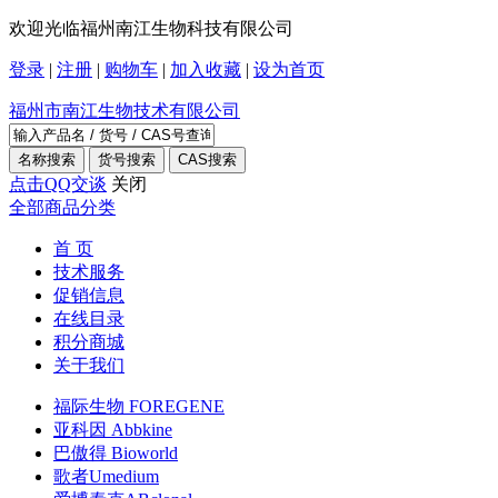
欢迎光临福州南江生物科技有限公司
登录
|
注册
|
购物车
|
加入收藏
|
设为首页
福州市南江生物技术有限公司
点击QQ交谈
关闭
全部商品分类
首 页
技术服务
促销信息
在线目录
积分商城
关于我们
福际生物 FOREGENE
亚科因 Abbkine
巴傲得 Bioworld
歌者Umedium