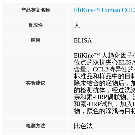
EliKine™ Human CCL2
产品英文名称
人
反应性
ELISA
应用
EliKine™ 人趋化因
位点的双抗夹心ELIS
含量。CCL2特异性
标准品和样品中的目
除未结合的底物后，
实验建议
的检测抗体，经过洗
亲和素-HRP偶联物
和素-HRP试剂，加
物，颜色的深浅与目
比色法
检测方法