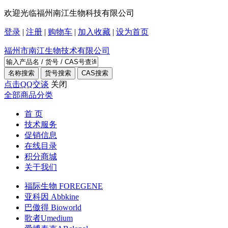
欢迎光临福州南江生物科技有限公司
登录
|
注册
|
购物车
|
加入收藏
|
设为首页
福州市南江生物技术有限公司
点击QQ交谈
关闭
全部商品分类
首 页
技术服务
促销信息
在线目录
积分商城
关于我们
福际生物 FOREGENE
亚科因 Abbkine
巴傲得 Bioworld
歌者Umedium