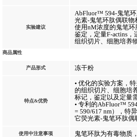
AbFluor™ 594-鬼
光素-鬼笔环肽偶联物
使用nM浓度的鬼笔
实验建议
鉴定，定量F-acti
组织切片、细胞培养
商品属性
冻干粉
产品形式
• 优化的实验方案，
的组织切片、细胞培养物
标记，鉴定以及定量
特点&优势
• 专利的AbFluor™ 5
= 590/617 nm），
它荧光素-鬼笔环肽偶
鬼笔环肽为有毒物质
使用中注意事项